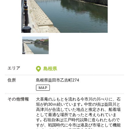
エリア
島根県
住所
島根県益田市乙吉町274
その他情報
大喜庵のふもとを流れる今市川の川べりに、石
垣が約30ｍ続いています｡ 中世の頃は益田川と
高津川が合流していた地点と推定され、船着場
として最適な場所であったと考えられていま
す｡ 石垣自体は江戸時代以降に造られたもので
すが、戦国時代に今市は港及び市場として機能