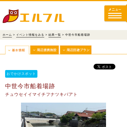
ホーム
>
イベント情報をみる
>
結果一覧
> 中世今市船着場跡
おでかけスポット
中世今市船着場跡
チュウセイイマイチフナツキバアト