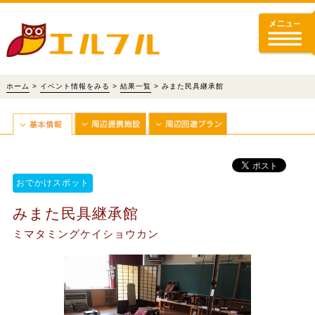
ホーム
>
イベント情報をみる
>
結果一覧
> みまた民具継承館
おでかけスポット
みまた民具継承館
ミマタミングケイショウカン