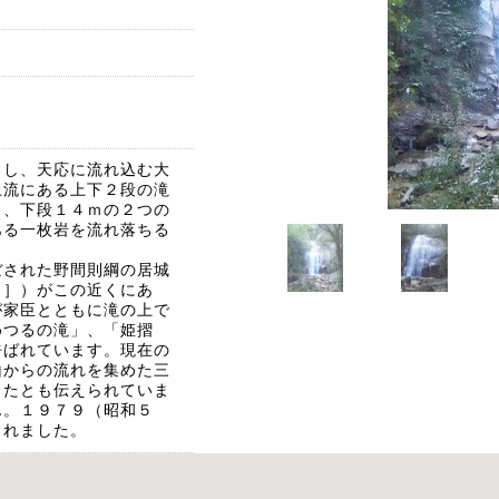
とし、天応に流れ込む大
上流にある上下２段の滝
ｍ、下段１４ｍの２つの
ある一枚岩を流れ落ちる
された野間則綱の居城
う］）がこの近くにあ
が家臣とともに滝の上で
めつるの滝」、「姫摺
呼ばれています。現在の
山からの流れを集めた三
じたとも伝えられていま
ん。１９７９（昭和５
されました。