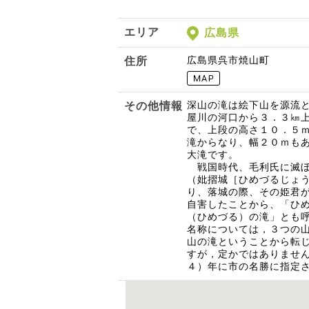
エリア
広島県
広島県呉市焼山町
住所
深山の滝は絵下山を源流
その他情報
屋川の河口から３．３㎞
で、上段の高さ１０．５
滝からなり、幅２０ｍも
大滝です。
戦国時代、毛利氏に滅ぼ
（妣摺城［ひめづるじょ
り、落城の際、その姫君
自害したことから、「ひ
（ひめづる）の滝」とも
名称については，３つの
山の滝ということから転
すが，定かではありませ
４）年に市の名勝に指定