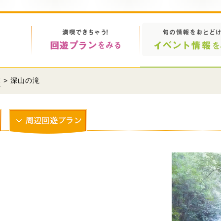
覧
> 深山の滝