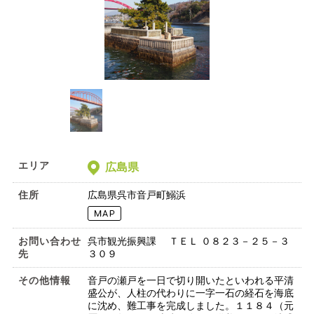
エリア
広島県
住所
広島県呉市音戸町鰯浜
お問い合わせ
呉市観光振興課 ＴＥＬ ０８２３－２５－３
先
３０９
その他情報
音戸の瀬戸を一日で切り開いたといわれる平清
盛公が、人柱の代わりに一字一石の経石を海底
に沈め、難工事を完成しました。１１８４（元