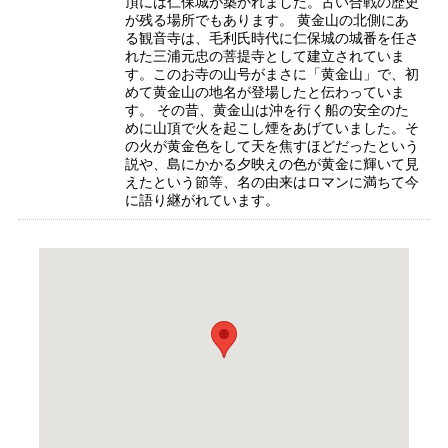
頂には仁保城が築かれました。古い合戦の歴史
が残る場所でもあります。 黄金山の北側にあ
る観音寺は、毛利氏時代に仁保城の城番を任さ
れた三浦元忠の菩提寺として建立されていま
す。このお寺の山号がまさに「黄金山」で、初
めて黄金山の地名が登場したと伝わっていま
す。 その昔、黄金山は沖を行く船の安全のた
めに山頂で火を起こし煙をあげていました。そ
の火が黄金色をして天を焦すほどだったという
説や、島にかかる夕映えの色が黄金に輝いて見
えたという節等、名の由来はロマンに満ちて今
に語り継がれています。