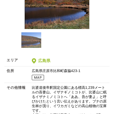
エリア
広島県
住所
広島県庄原市比和町森脇423-1
その他情報
比婆道後帝釈国定公園にある標高1,239メート
ルの吾妻山。イザナギノミコトが、比婆山に眠
るイザナミノミコトへ「ああ、吾が妻よ」と呼
びかけたという言い伝えがあります。ブナの原
生林が茂り、イワカガミなどの高山植物の宝庫
です。