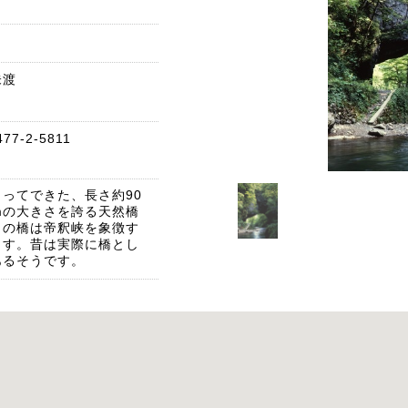
未渡
7-2-5811
ってできた、長さ約90
0mの大きさを誇る天然橋
この橋は帝釈峡を象徴す
ます。昔は実際に橋とし
あるそうです。