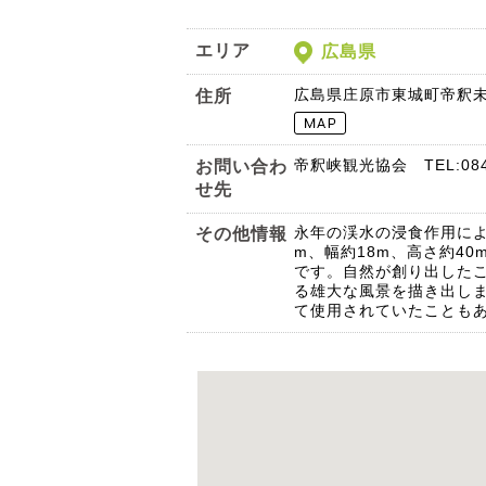
エリア
広島県
広島県庄原市東城町帝釈
住所
帝釈峡観光協会 TEL:0847
お問い合わ
せ先
永年の渓水の浸食作用によ
その他情報
m、幅約18m、高さ約4
です。自然が創り出した
る雄大な風景を描き出し
て使用されていたことも