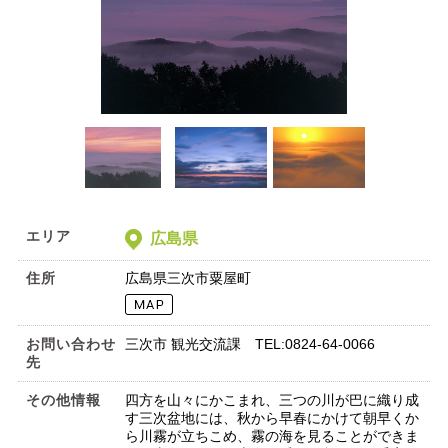
エリア
広島県
住所
広島県三次市粟屋町
お問い合わせ
三次市 観光交流課 TEL:0824-64-0066
先
その他情報
四方を山々にかこまれ、三つの川が巴に織り成
す三次盆地には、秋から早春にかけて朝早くか
ら川霧が立ちこめ、霧の海を見ることができま