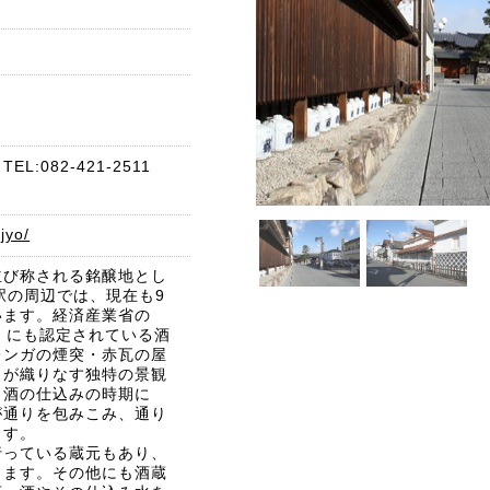
:082-421-2511
jyo/
並び称される銘醸地とし
駅の周辺では、現在も9
います。経済産業省の
」にも認定されている酒
レンガの煙突・赤瓦の屋
とが織りなす独特の景観
。酒の仕込みの時期に
が通りを包みこみ、通り
ます。
行っている蔵元もあり、
きます。その他にも酒蔵