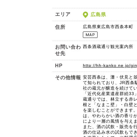
エリア
広島県
広島県東広島市西条本町
住所
西条酒蔵通り観光案内所 TEL
お問い合わ
せ先
HP
http://hh-kanko.ne.jp/gin
安芸西条は、灘・伏見と
その他情報
て知られており、JR西条
社の蔵元が醸造を続けて
「近代化産業遺産群続33
蔵通りでは、林立する赤
根と「なまこ壁」・白壁
を楽しむことができます
は、やわらかい酒の香り
により一層の風情を与え
また、酒の試飲・販売を
酒の仕込み水の試飲もで